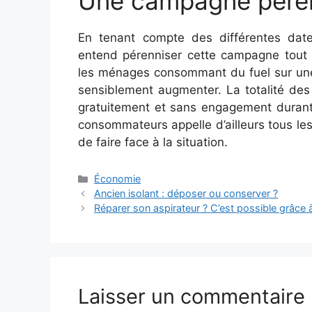
Une campagne péren
En tenant compte des différentes dat
entend pérenniser cette campagne tout a
les ménages consommant du fuel sur une an
sensiblement augmenter. La totalité des
gratuitement et sans engagement durant t
consommateurs appelle d’ailleurs tous les
de faire face à la situation.
Catégories
Économie
Ancien isolant : déposer ou conserver ?
Réparer son aspirateur ? C’est possible grâce à
Laisser un commentaire