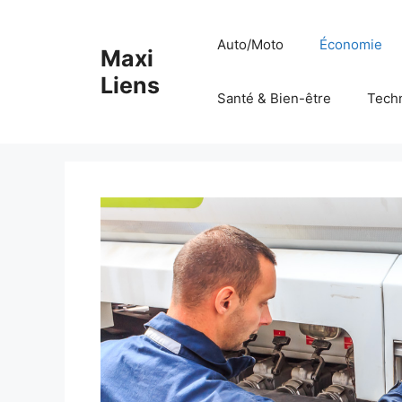
Aller
au
Auto/Moto
Économie
Maxi
contenu
Liens
Santé & Bien-être
Tech