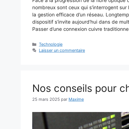
Face à la progression de la fibre optiqu
nombreux sont ceux qui s’interrogent sur l
la gestion efficace d’un réseau. Longtemp
dispositif s’invite aujourd’hui dans de mul
Passer d’une connexion cuivre traditionn
Catégories
Technologie
Laisser un commentaire
Nos conseils pour c
25 mars 2025
par
Maxime