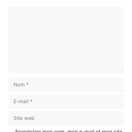
Commentaire
Nom
E-
mail
Site
web
Enregistrer mon nom, mon e-mail et mon site